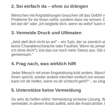
2. Sei einfach da – ohne zu drängen
Menschen mit Angststörungen brauchen oft das Gefühl vo
Probleme für sie lösen sollst, sondern dass sie wissen: D
bin bei dir“ oder „Ich begleite dich, wenn du willst“ kan
3. Vermeide Druck und Ultimaten
„Jetzt stell dich nicht so an!“ – ein Satz, der so ziemlic
keine Charakterschwäche oder Faulheit. Wenn du jeman
ich ohne dich!“), löst das nur noch mehr Stress aus. Gib
gemeinsam.“
4. Frag nach, was wirklich hilft
Jeder Mensch mit einer Angststörung tickt anders. Manc
ihnen spricht, wieder andere möchten einfach nur wissen,
kann ich dir helfen, wenn es dir schlecht geht?“ – so zeigt
5. Unterstütze keine Vermeidung
So sehr du helfen willst: Vermeidung ist keine Lösung. 
vermeidet, in denen Angst auftritt, wird die Angst größe