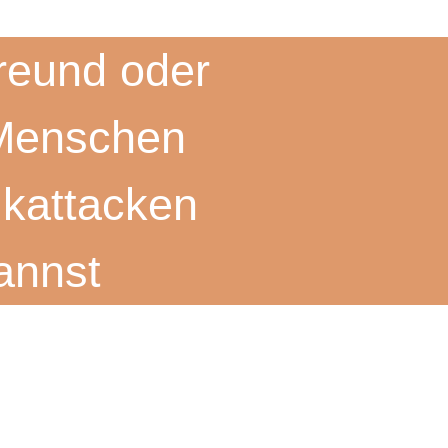
Freund oder
 Menschen
ikattacken
kannst