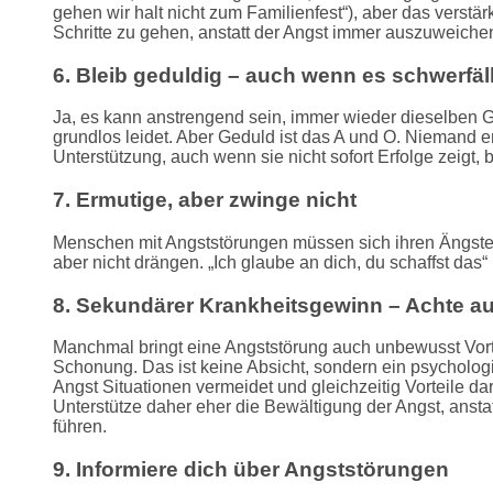
gehen wir halt nicht zum Familienfest“), aber das verstärkt
Schritte zu gehen, anstatt der Angst immer auszuweiche
6. Bleib geduldig – auch wenn es schwerfäll
Ja, es kann anstrengend sein, immer wieder dieselben 
grundlos leidet. Aber Geduld ist das A und O. Niemand en
Unterstützung, auch wenn sie nicht sofort Erfolge zeigt,
7. Ermutige, aber zwinge nicht
Menschen mit Angststörungen müssen sich ihren Ängsten 
aber nicht drängen. „Ich glaube an dich, du schaffst das“ is
8. Sekundärer Krankheitsgewinn – Achte 
Manchmal bringt eine Angststörung auch unbewusst Vort
Schonung. Das ist keine Absicht, sondern ein psychol
Angst Situationen vermeidet und gleichzeitig Vorteile da
Unterstütze daher eher die Bewältigung der Angst, ansta
führen.
9. Informiere dich über Angststörungen