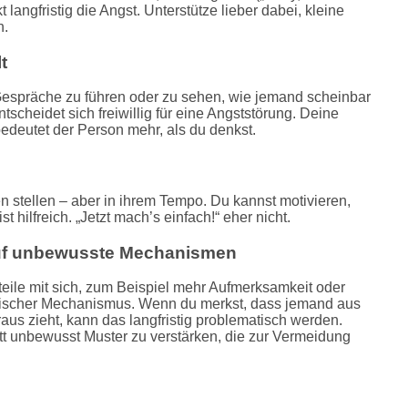
 langfristig die Angst. Unterstütze lieber dabei, kleine
n.
t
Gespräche zu führen oder zu sehen, wie jemand scheinbar
tscheidet sich freiwillig für eine Angststörung. Deine
 bedeutet der Person mehr, als du denkst.
stellen – aber in ihrem Tempo. Du kannst motivieren,
t hilfreich. „Jetzt mach’s einfach!“ eher nicht.
auf unbewusste Mechanismen
eile mit sich, zum Beispiel mehr Aufmerksamkeit oder
ogischer Mechanismus. Wenn du merkst, dass jemand aus
raus zieht, kann das langfristig problematisch werden.
tt unbewusst Muster zu verstärken, die zur Vermeidung