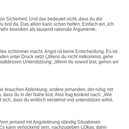
n Sicherheit. Und das bedeutet nicht, dass du die
u bist da. Das allein kann schon helfen. Einfach ein „Ich
n mehr bewirken als tausend rationale Argumente.
h alles schlimmer macht. Angst ist keine Entscheidung. Es ist
den unter Druck setzt („Wenn du nicht mitkommst, gehe
 stattdessen Unterstützung: „Wenn du soweit bist, gehen wir
he brauchen Ablenkung, andere jemanden, der ruhig mit
 dass du in der Nähe bist. Also frag konkret nach: „Wie
 sich, dass du wirklich verstehst und unterstützen willst.
Wenn jemand mit Angststörung ständig Situationen
r. Es kann verlockend sein, nachzugeben („Okay, dann